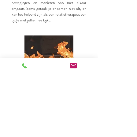
bewegingen en manieren van met elkaar
omgaan. Soms geraak je er samen niet uit, en
kan het helpend zijn als een relatietherapeut een
tijdje met jullie mee kijkt.
SAM-coaching
In de Script-As-Methode begeleid ik je
doorheen een proces waarbij we beginnen bij een
script en dit gaandeweg omzetten tot as. Script
staat hierin voor de patronen die je in je leven
hebt geleerd om te kunnen (over)leven. Vaak zijn
dit patronen die je in je jeugd leerde of in een