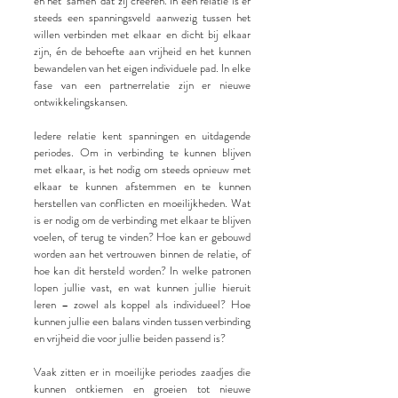
en het ‘samen’ dat zij creëren. In een relatie is er
steeds een spanningsveld aanwezig tussen het
willen verbinden met elkaar en dicht bij elkaar
zijn, én de behoefte aan vrijheid en het kunnen
bewandelen van het eigen individuele pad. In elke
fase van een partnerrelatie zijn er nieuwe
ontwikkelingskansen.
Iedere relatie kent spanningen en uitdagende
periodes. Om in verbinding te kunnen blijven
met elkaar, is het nodig om steeds opnieuw met
elkaar te kunnen afstemmen en te kunnen
herstellen van conflicten en moeilijkheden. Wat
is er nodig om de verbinding met elkaar te blijven
voelen, of terug te vinden? Hoe kan er gebouwd
worden aan het vertrouwen binnen de relatie, of
hoe kan dit hersteld worden? In welke patronen
lopen jullie vast, en wat kunnen jullie hieruit
leren – zowel als koppel als individueel? Hoe
kunnen jullie een balans vinden tussen verbinding
en vrijheid die voor jullie beiden passend is?
Vaak zitten er in moeilijke periodes zaadjes die
kunnen ontkiemen en groeien tot nieuwe