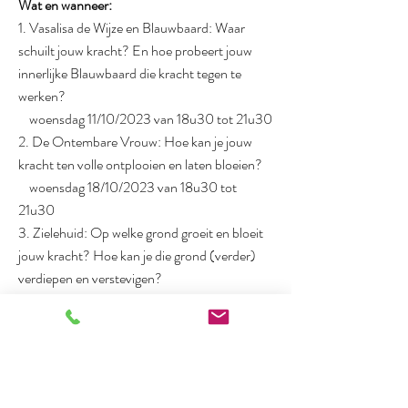
Wat en wanneer:
1. Vasalisa de Wijze en Blauwbaard: Waar
schuilt jouw kracht? En hoe probeert jouw
innerlijke Blauwbaard die kracht tegen te
werken?
woensdag 11/10/2023 van 18u30 tot 21u30
2. De Ontembare Vrouw: Hoe kan je jouw
kracht ten volle ontplooien en laten bloeien?
woensdag 18/10/2023 van 18u30 tot
21u30
3. Zielehuid: Op welke grond groeit en bloeit
jouw kracht? Hoe kan je die grond (verder)
verdiepen en verstevigen?
woensdag 25/10/2023 van 18u30 tot
21u30
De drie avonden vormen een geheel, maar
kunnen ook afzonderlijk gevolgd worden.